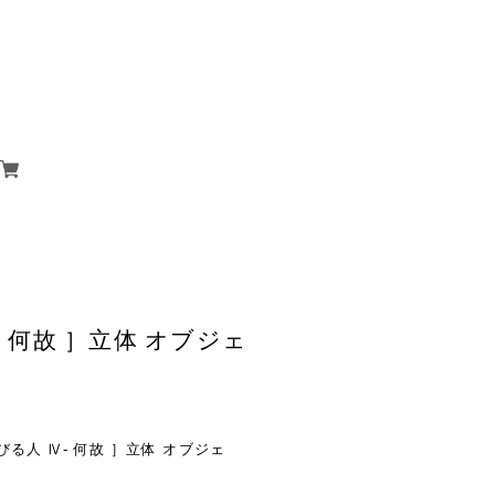
- 何故 ］立体 オブジェ
 錆びる人 Ⅳ- 何故 ］立体 オブジェ