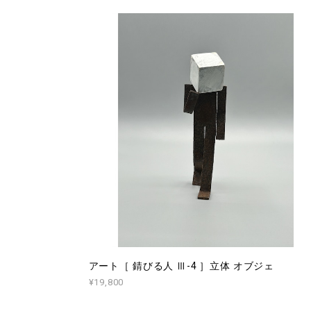
アート［ 錆びる人 Ⅲ-4 ］立体 オブジェ
¥19,800