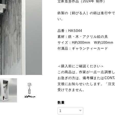
立体造形作品（2024年 制作）
鉄製の［錆びる人］の錆は進行中
い。
品番：HAS044
素材：鉄・木・アクリル絵の具
サイズ：H約300mm W約100mm
付属品：ギャランティーカード
＜購入前にご確認ください＞
この商品は、作家が一点一点調整し
お急ぎの方は、備考欄またはCON
文後にお知らせいたします。「注
受けできません。
数量