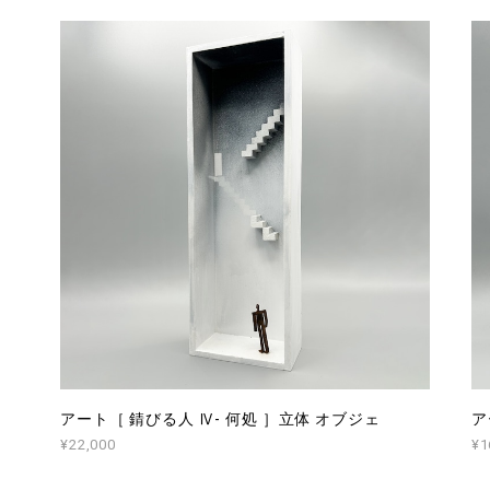
アート［ 錆びる人 Ⅳ- 何処 ］立体 オブジェ
ア
¥22,000
¥1