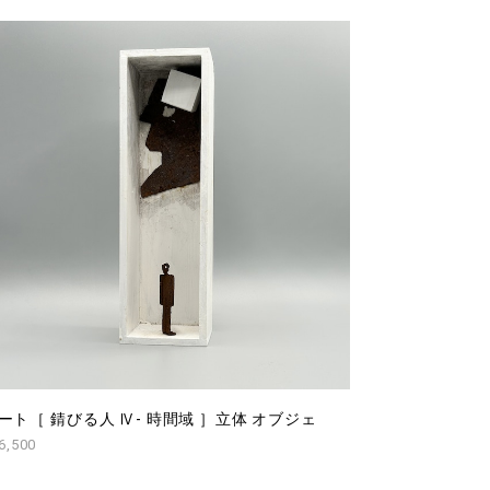
ート［ 錆びる人 Ⅳ- 時間域 ］立体 オブジェ
6,500